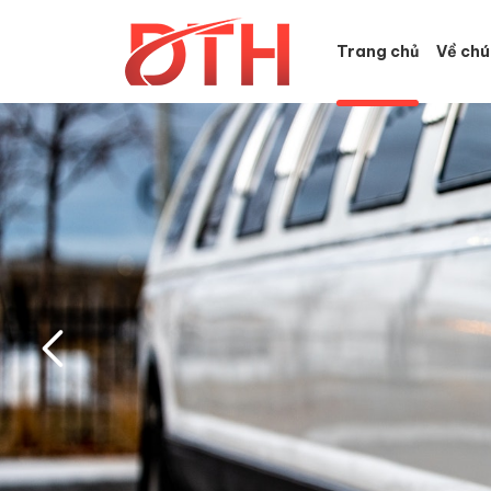
Trang chủ
Về chú
Thuê
xe
limousine
Đà
Nẵng
-
Duy
Tiến
Huy