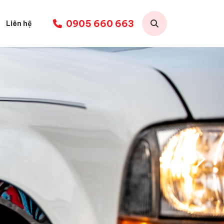
0905 660 663
Liên hệ
xe
Đà
xe
Huế