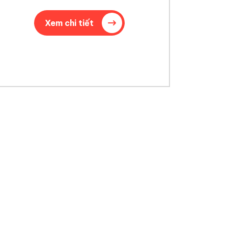
NẴNG
Xem chi tiết