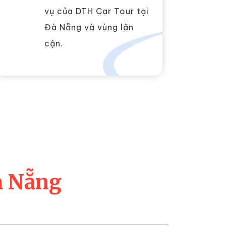
vụ của DTH Car Tour tại
Đà Nẵng và vùng lân
cận.
à Nẵng