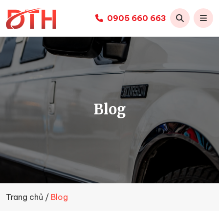
0905 660 663
Thuê
xe
limousine
Đà
Nẵng
-
Duy
Blog
Tiến
Huy
Trang chủ
Blog