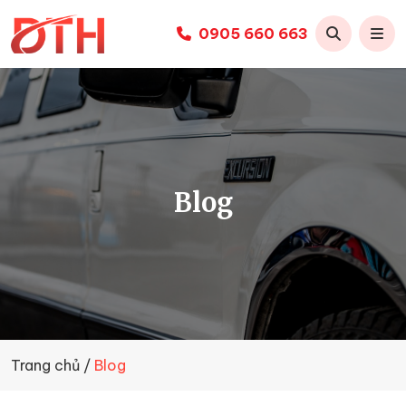
0905 660 663
Thuê
xe
limousine
Đà
Nẵng
-
Duy
Blog
Tiến
Huy
Trang chủ
Blog