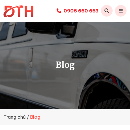
0905 660 663
Thuê
xe
limousine
Đà
Nẵng
-
Duy
Blog
Tiến
Huy
Trang chủ
Blog