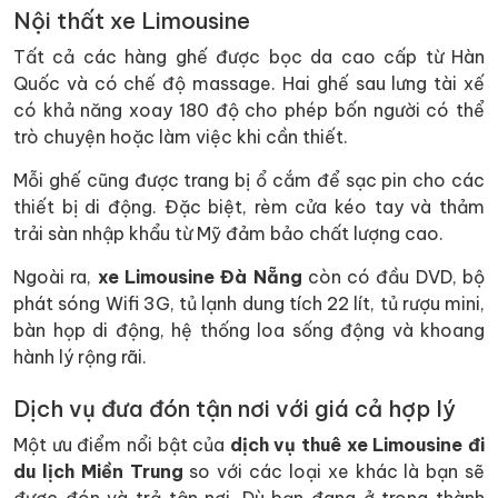
Nội thất xe Limousine
Tất cả các hàng ghế được bọc da cao cấp từ Hàn
Quốc và có chế độ massage. Hai ghế sau lưng tài xế
có khả năng xoay 180 độ cho phép bốn người có thể
trò chuyện hoặc làm việc khi cần thiết.
Mỗi ghế cũng được trang bị ổ cắm để sạc pin cho các
thiết bị di động. Đặc biệt, rèm cửa kéo tay và thảm
trải sàn nhập khẩu từ Mỹ đảm bảo chất lượng cao.
Ngoài ra,
xe Limousine Đà Nẵng
còn có đầu DVD, bộ
phát sóng Wifi 3G, tủ lạnh dung tích 22 lít, tủ rượu mini,
bàn họp di động, hệ thống loa sống động và khoang
hành lý rộng rãi.
Dịch vụ đưa đón tận nơi với giá cả hợp lý
Một ưu điểm nổi bật của
dịch vụ thuê xe Limousine đi
du lịch Miền Trung
so với các loại xe khác là bạn sẽ