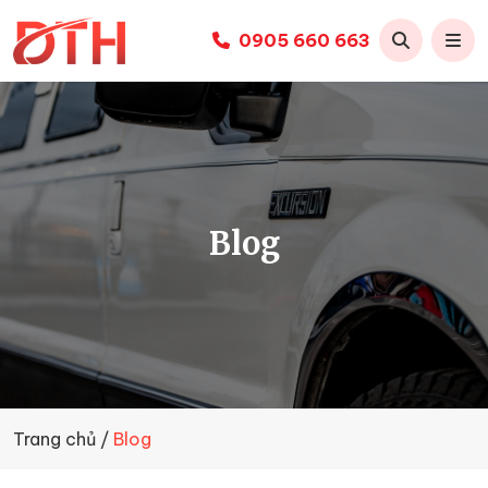
0905 660 663
Thuê
xe
limousine
Đà
Nẵng
-
Duy
Blog
Tiến
Huy
Trang chủ
Blog